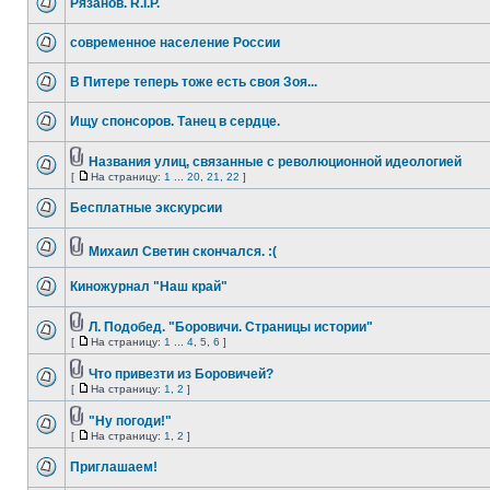
Рязанов. R.I.P.
современное население России
В Питере теперь тоже есть своя Зоя...
Ищу спонсоров. Танец в сердце.
Названия улиц, связанные с революционной идеологией
[
На страницу:
1
...
20
,
21
,
22
]
Бесплатные экскурсии
Михаил Светин скончался. :(
Киножурнал "Наш край"
Л. Подобед. "Боровичи. Страницы истории"
[
На страницу:
1
...
4
,
5
,
6
]
Что привезти из Боровичей?
[
На страницу:
1
,
2
]
"Ну погоди!"
[
На страницу:
1
,
2
]
Приглашаем!