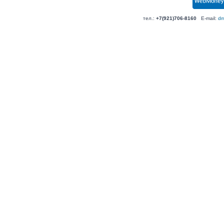
тел.:
+7(921)706-8160
E-mail:
dm