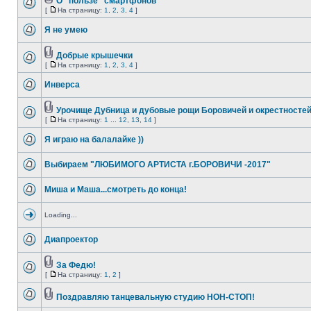
О "пользе" смартфонов
[
На страницу:
1
,
2
,
3
,
4
]
Я не умею
Добрые крышечки
[
На страницу:
1
,
2
,
3
,
4
]
Инверса
Урочище Дубница и дубовые рощи Боровичей и окрестносте
[
На страницу:
1
...
12
,
13
,
14
]
Я играю на балалайке ))
Выбираем "ЛЮБИМОГО АРТИСТА г.БОРОВИЧИ -2017"
Миша и Маша...смотреть до конца!
Loading...
Диапроектор
За Федю!
[
На страницу:
1
,
2
]
Поздравляю танцевальную студию НОН-СТОП!