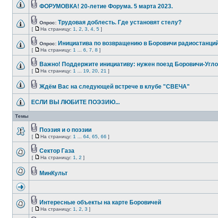
ФОРУМОВКА! 20-летие Форума. 5 марта 2023.
Трудовая доблесть. Где установят стелу?
Опрос:
[
На страницу:
1
,
2
,
3
,
4
,
5
]
Инициатива по возвращению в Боровичи радиостанций
Опрос:
[
На страницу:
1
...
6
,
7
,
8
]
Важно! Поддержите инициативу: нужен поезд Боровичи-Угло
[
На страницу:
1
...
19
,
20
,
21
]
Ждём Вас на следующей встрече в клубе "СВЕЧА"
ЕСЛИ ВЫ ЛЮБИТЕ ПОЭЗИЮ...
Темы
Поэзия и о поэзии
[
На страницу:
1
...
64
,
65
,
66
]
Сектор Газа
[
На страницу:
1
,
2
]
МинКульт
Интересные объекты на карте Боровичей
[
На страницу:
1
,
2
,
3
]