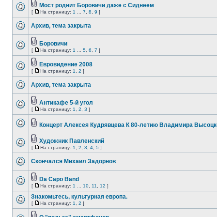
Мост роднит Боровичи даже с Сиднеем
[
На страницу:
1
...
7
,
8
,
9
]
Архив, тема закрыта
Боровичи
[
На страницу:
1
...
5
,
6
,
7
]
Евровидение 2008
[
На страницу:
1
,
2
]
Архив, тема закрыта
Антикафе 5-й угол
[
На страницу:
1
,
2
,
3
]
Концерт Алексея Кудрявцева К 80-летию Владимира Высоцк
Художник Павленский
[
На страницу:
1
,
2
,
3
,
4
,
5
]
Скончался Михаил Задорнов
Da Capo Band
[
На страницу:
1
...
10
,
11
,
12
]
Знакомьтесь, культурная европа.
[
На страницу:
1
,
2
]