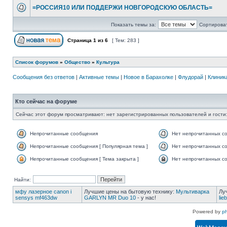
=РОССИЯ10 ИЛИ ПОДДЕРЖИ НОВГОРОДСКУЮ ОБЛАСТЬ=
Показать темы за:
Сортироват
Страница
1
из
6
[ Тем: 283 ]
Список форумов
»
Общество
»
Культура
Сообщения без ответов
|
Активные темы
|
Новое в Барахолке
|
Флудорай
|
Клиника
Кто сейчас на форуме
Сейчас этот форум просматривают: нет зарегистрированных пользователей и гости:
Непрочитанные сообщения
Нет непрочитанных с
Непрочитанные сообщения [ Популярная тема ]
Нет непрочитанных со
Непрочитанные сообщения [ Тема закрыта ]
Нет непрочитанных со
Найти:
мфу лазерное canon i
Лучшие цены на бытовую технику:
Мультиварка
Лу
sensys mf463dw
GARLYN MR Duo 10
- у нас!
lie
Powered by
p