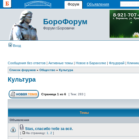
Форум
Объявления
БороФорум
Форум г.Боровичи
Вход
Сообщения без ответов
|
Активные темы
|
Новое в Барахолке
|
Флудорай
|
Клиника
Список форумов
»
Общество
»
Культура
Культура
Страница
1
из
6
[ Тем: 283 ]
Темы
Объявления
Stas, спасибо тебе за всё.
[
На страницу:
1
,
2
]