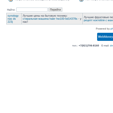
Найти:
synology
Лучшие цены на бытовую технику:
Лучшие фруктовые пюр
nas ds
стиральная машина haier hw100-bd14378s
- у
рецепт коктейля с ман
223j
нас!
Powered by
p
тел.:
+7(921)706-8160
E-mail:
dm