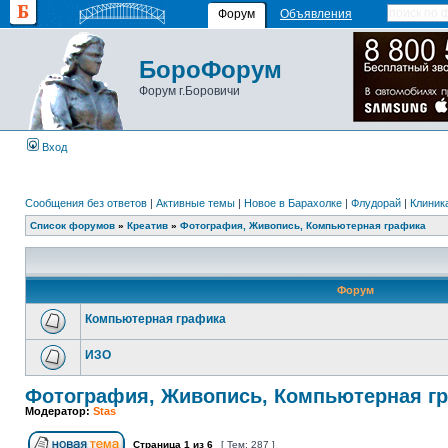
Форум
Объявления
БороФорум
Форум г.Боровичи
Вход
Сообщения без ответов
|
Активные темы
|
Новое в Барахолке
|
Флудорай
|
Клиника
Список форумов
»
Креатив
»
Фотография, Живопись, Компьютерная графика
Форум
Компьютерная графика
ИЗО
Фотография, Живопись, Компьютерная г
Модератор:
Stas
Страница
1
из
6
[ Тем: 287 ]