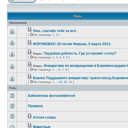
Темы
Объявления
Stas, спасибо тебе за всё.
[
На страницу:
1
,
2
]
ФОРУМОВКА! 20-летие Форума. 5 марта 2023.
Трудовая доблесть. Где установят стелу?
Опрос:
[
На страницу:
1
,
2
,
3
,
4
,
5
]
Инициатива по возвращению в Боровичи радиост
Опрос:
[
На страницу:
1
...
6
,
7
,
8
]
Важно! Поддержите инициативу: нужен поезд Борович
[
На страницу:
1
...
19
,
20
,
21
]
Темы
Библиотека фотолюбителя
Правила
Аллея славы
Животные