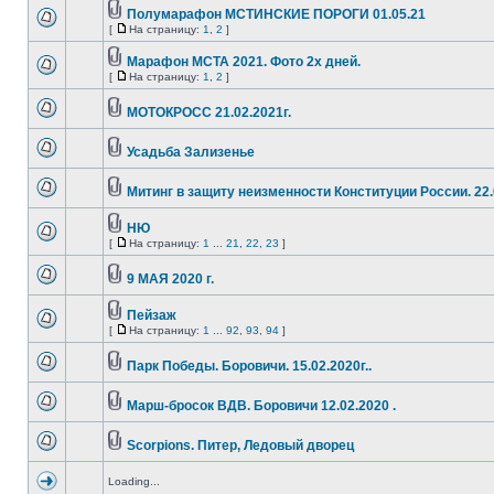
Полумарафон МСТИНСКИЕ ПОРОГИ 01.05.21
[
На страницу:
1
,
2
]
Марафон МСТА 2021. Фото 2х дней.
[
На страницу:
1
,
2
]
МОТОКРОСС 21.02.2021г.
Усадьба Зализенье
Митинг в защиту неизменности Конституции России. 22.
НЮ
[
На страницу:
1
...
21
,
22
,
23
]
9 МАЯ 2020 г.
Пейзаж
[
На страницу:
1
...
92
,
93
,
94
]
Парк Победы. Боровичи. 15.02.2020г..
Марш-бросок ВДВ. Боровичи 12.02.2020 .
Scorpions. Питер, Ледовый дворец
Loading...