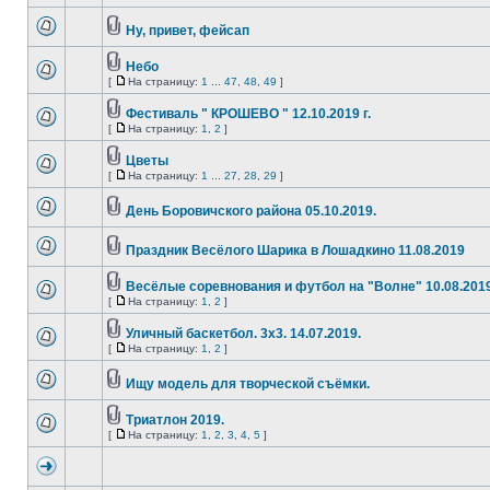
Ну, привет, фейсап
Небо
[
На страницу:
1
...
47
,
48
,
49
]
Фестиваль " КРОШЕВО " 12.10.2019 г.
[
На страницу:
1
,
2
]
Цветы
[
На страницу:
1
...
27
,
28
,
29
]
День Боровичского района 05.10.2019.
Праздник Весёлого Шарика в Лошадкино 11.08.2019
Весёлые соревнования и футбол на "Волне" 10.08.2019
[
На страницу:
1
,
2
]
Уличный баскетбол. 3х3. 14.07.2019.
[
На страницу:
1
,
2
]
Ищу модель для творческой съёмки.
Триатлон 2019.
[
На страницу:
1
,
2
,
3
,
4
,
5
]