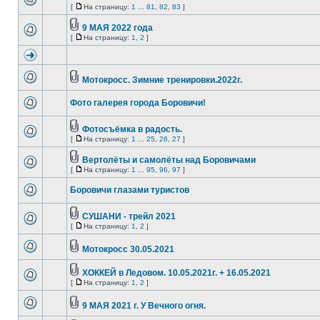
[
На страницу:
1
...
81
,
82
,
83
]
9 МАЯ 2022 года
[
На страницу:
1
,
2
]
Мотокросс. Зимние тренировки.2022г.
Фото галерея города Боровичи!
Фотосъёмка в радость.
[
На страницу:
1
...
25
,
26
,
27
]
Вертолёты и самолёты над Боровичами
[
На страницу:
1
...
95
,
96
,
97
]
Боровичи глазами туристов
СУШАНИ - трейл 2021
[
На страницу:
1
,
2
]
Мотокросс 30.05.2021
ХОККЕЙ в Ледовом. 10.05.2021г. + 16.05.2021
[
На страницу:
1
,
2
]
9 МАЯ 2021 г. У Вечного огня.