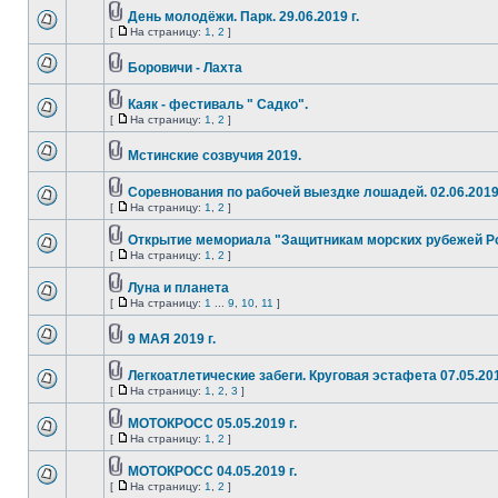
День молодёжи. Парк. 29.06.2019 г.
[
На страницу:
1
,
2
]
Боровичи - Лахта
Каяк - фестиваль " Садко".
[
На страницу:
1
,
2
]
Мстинские созвучия 2019.
Соревнования по рабочей выездке лошадей. 02.06.2019 
[
На страницу:
1
,
2
]
Открытие мемориала "Защитникам морских рубежей Р
[
На страницу:
1
,
2
]
Луна и планета
[
На страницу:
1
...
9
,
10
,
11
]
9 МАЯ 2019 г.
Легкоатлетические забеги. Круговая эстафета 07.05.201
[
На страницу:
1
,
2
,
3
]
МОТОКРОСС 05.05.2019 г.
[
На страницу:
1
,
2
]
МОТОКРОСС 04.05.2019 г.
[
На страницу:
1
,
2
]