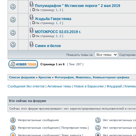
Полумарафон " Мстинские пороги " 2 мая 2019
[
На страницу:
1
,
2
]
Усадьба Гверстянка
[
На страницу:
1
,
2
]
МОТОКРОСС 02.03.2019 г.
[
На страницу:
1
,
2
]
Синее и белое
Показать темы за:
Сортироват
Страница
1
из
6
[ Тем: 287 ]
Список форумов
»
Креатив
»
Фотография, Живопись, Компьютерная графика
Сообщения без ответов
|
Активные темы
|
Новое в Барахолке
|
Флудорай
|
Клиника
Кто сейчас на форуме
Сейчас этот форум просматривают: нет зарегистрированных пользователей и гости:
Непрочитанные сообщения
Нет непрочитанных с
Непрочитанные сообщения [ Популярная тема ]
Нет непрочитанных со
Непрочитанные сообщения [ Тема закрыта ]
Нет непрочитанных со