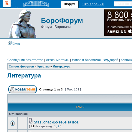
Форум
Объявления
БороФорум
Форум г.Боровичи
Вход
Сообщения без ответов
|
Активные темы
|
Новое в Барахолке
|
Флудорай
|
Клиника
Список форумов
»
Креатив
»
Литература
Литература
Страница
1
из
3
[ Тем: 103 ]
Темы
Объявления
Stas, спасибо тебе за всё.
[
На страницу:
1
,
2
]