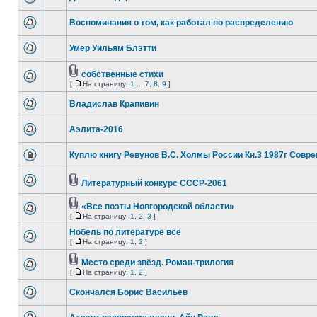
Воспоминания о том, как работал по распределению
Умер Уильям Блэтти
собственные стихи
[
На страницу:
1
...
7
,
8
,
9
]
Владислав Крапивин
Аэлита-2016
Куплю книгу Ревунов В.С. Холмы России Кн.3 1987г Совр
Литературный конкурс СССР-2061
«Все поэты Новгородской области»
[
На страницу:
1
,
2
,
3
]
Нобель по литературе всё
[
На страницу:
1
,
2
]
Место среди звёзд. Роман-трилогия
[
На страницу:
1
,
2
]
Скончался Борис Васильев