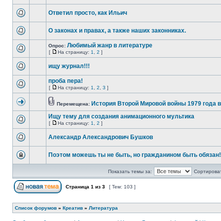
Ответил просто, как Ильич
О законах и правах, а также наших законниках.
Любимый жанр в литературе
Опрос:
[
На страницу:
1
,
2
]
ищу журнал!!!
проба пера!
[
На страницу:
1
,
2
,
3
]
История Второй Мировой войны 1979 года 
Перемещена:
Ищу тему для создания анимационного мультика
[
На страницу:
1
,
2
]
Александр Александрович Бушков
Поэтом можешь ты не быть, но гражданином быть обязан!
Показать темы за:
Сортироват
Страница
1
из
3
[ Тем: 103 ]
Список форумов
»
Креатив
»
Литература