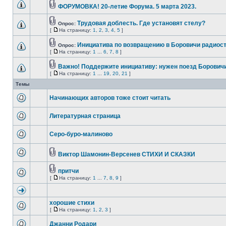
ФОРУМОВКА! 20-летие Форума. 5 марта 2023.
Трудовая доблесть. Где установят стелу?
Опрос:
[
На страницу:
1
,
2
,
3
,
4
,
5
]
Инициатива по возвращению в Боровичи радиост
Опрос:
[
На страницу:
1
...
6
,
7
,
8
]
Важно! Поддержите инициативу: нужен поезд Борович
[
На страницу:
1
...
19
,
20
,
21
]
Темы
Начинающих авторов тоже стоит читать
Литературная страница
Серо-буро-малиново
Виктор Шамонин-Версенев СТИХИ И СКАЗКИ
притчи
[
На страницу:
1
...
7
,
8
,
9
]
хорошие стихи
[
На страницу:
1
,
2
,
3
]
Джанни Родари