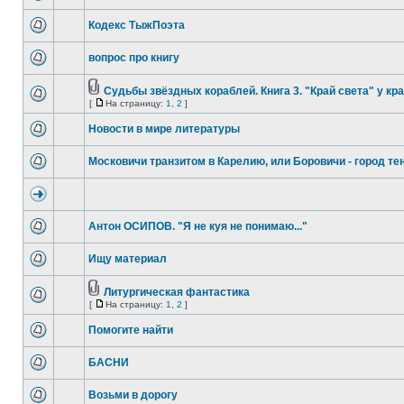
Кодекс ТыжПоэта
вопрос про книгу
Судьбы звёздных кораблей. Книга 3. "Край света" у кр
[
На страницу:
1
,
2
]
Новости в мире литературы
Московичи транзитом в Карелию, или Боровичи - город те
Антон ОСИПОВ. "Я не куя не понимаю..."
Ищу материал
Литургическая фантастика
[
На страницу:
1
,
2
]
Помогите найти
БАСНИ
Возьми в дорогу