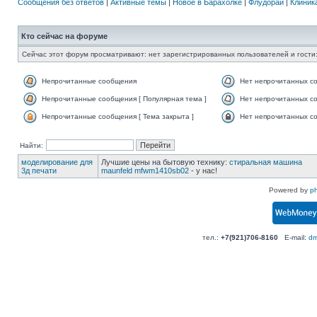
Сообщения без ответов
|
Активные темы
|
Новое в Барахолке
|
Флудорай
|
Клиника
Кто сейчас на форуме
Сейчас этот форум просматривают: нет зарегистрированных пользователей и гости:
Непрочитанные сообщения
Нет непрочитанных с
Непрочитанные сообщения [ Популярная тема ]
Нет непрочитанных со
Непрочитанные сообщения [ Тема закрыта ]
Нет непрочитанных со
Найти:
моделирование для
Лучшие цены на бытовую технику:
стиральная машина
3д печати
maunfeld mfwm1410sb02
- у нас!
Powered by
p
тел.:
+7(921)706-8160
E-mail:
dm