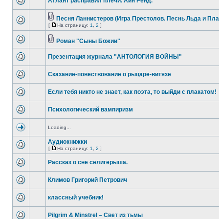
Атлант расправил плечи. Айн Ренд.
Песня Ланнистеров (Игра Престолов. Песнь Льда и Пл
[
На страницу:
1
,
2
]
Роман "Сыны Божии"
Презентация журнала "АНТОЛОГИЯ ВОЙНЫ"
Сказание-повествование о рыцаре-витязе
Если тебя никто не знает, как поэта, то выйди с плакатом!
Психологический вампиризм
Loading...
Аудиокнижки
[
На страницу:
1
,
2
]
Рассказ о сне селигерыша.
Климов Григорий Петрович
классный учебник!
Pilgrim & Minstrel – Свет из тьмы