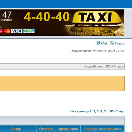
FAQ
Поиск
Текущее время: Чт авг 06, 2026 12:32
Часовой пояс: UTC + 3 часа
На страницу
1
,
2
,
3
,
4
,
5
...
85
След.
Автор
Ответов
Просмотров
Последнее сообщение