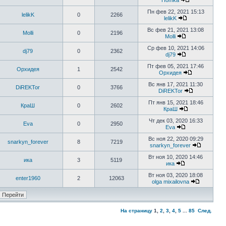
Homka
Пн фев 22, 2021 15:13
lelikK
0
2266
lelikK
Вс фев 21, 2021 13:08
Molli
0
2196
Molli
Ср фев 10, 2021 14:06
dj79
0
2362
dj79
Пт фев 05, 2021 17:46
Орхидея
1
2542
Орхидея
Вс янв 17, 2021 11:30
DiREKTor
0
3766
DiREKTor
Пт янв 15, 2021 18:46
КраШ
0
2602
КраШ
Чт дек 03, 2020 16:33
Eva
0
2950
Eva
Вс ноя 22, 2020 09:29
snarkyn_forever
8
7219
snarkyn_forever
Вт ноя 10, 2020 14:46
ика
3
5119
ика
Вт ноя 03, 2020 18:08
enter1960
2
12063
olga mixailovna
На страницу
1
,
2
,
3
,
4
,
5
...
85
След.