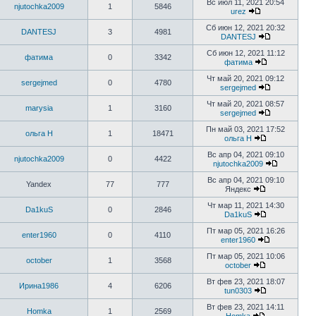
Вс июл 11, 2021 20:54
njutochka2009
1
5846
urez
Сб июн 12, 2021 20:32
DANTESJ
3
4981
DANTESJ
Сб июн 12, 2021 11:12
фатима
0
3342
фатима
Чт май 20, 2021 09:12
sergejmed
0
4780
sergejmed
Чт май 20, 2021 08:57
marysia
1
3160
sergejmed
Пн май 03, 2021 17:52
ольга Н
1
18471
ольга Н
Вс апр 04, 2021 09:10
njutochka2009
0
4422
njutochka2009
Вс апр 04, 2021 09:10
Yandex
77
777
Яндекс
Чт мар 11, 2021 14:30
Da1kuS
0
2846
Da1kuS
Пт мар 05, 2021 16:26
enter1960
0
4110
enter1960
Пт мар 05, 2021 10:06
october
1
3568
october
Вт фев 23, 2021 18:07
Ирина1986
4
6206
tun0303
Вт фев 23, 2021 14:11
Homka
1
2569