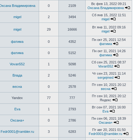
Вс фев 13, 2022 09:21
Оксана Владимировна
0
2109
Оксана Владимировна
Сб янв 15, 2022 11:51
migel
2
3494
migel
Вт янв 11, 2022 09:16
migel
29
16666
migel
Пн окт 25, 2021 12:54
фатима
0
4352
фатима
Пн окт 11, 2021 14:26
фатима
0
5152
фатима
Сб сен 25, 2021 08:37
Vovan552
1
5098
Vovan552
Чт сен 23, 2021 11:14
Влада
2
5246
sergejmed
Пт сен 10, 2021 20:12
весна
0
2578
весна
Пт сен 10, 2021 20:12
Yandex
77
777
Яндекс
Вт сен 07, 2021 16:00
Eva
1
2793
Eva
Пн сен 06, 2021 18:39
Оксана+
0
2786
Оксана+
Пт авг 20, 2021 01:50
Fedr0001@rambler.ru
3
6283
Fedr0001@rambler.ru