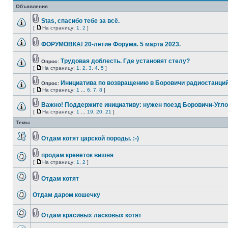
Объявления
Stas, спасибо тебе за всё.
[
На страницу:
1
,
2
]
ФОРУМОВКА! 20-летие Форума. 5 марта 2023.
Трудовая доблесть. Где установят стелу?
Опрос:
[
На страницу:
1
,
2
,
3
,
4
,
5
]
Инициатива по возвращению в Боровичи радиостанций
Опрос:
[
На страницу:
1
...
6
,
7
,
8
]
Важно! Поддержите инициативу: нужен поезд Боровичи-Угло
[
На страницу:
1
...
19
,
20
,
21
]
Темы
Отдам котят царской породы. :-)
продам креветок вишня
[
На страницу:
1
,
2
]
Отдам котят
Отдам даром кошечку
Отдам красивых ласковых котят