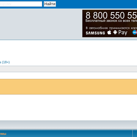
 (18+)
емы