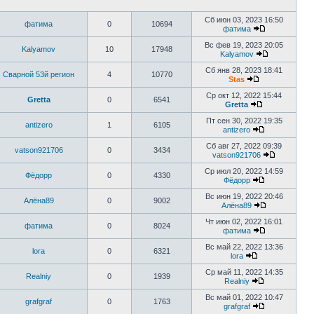
Сб июн 03, 2023 16:50
фатима
0
10694
фатима
Вс фев 19, 2023 20:05
Kalyamov
10
17948
Kalyamov
Сб янв 28, 2023 18:41
Сварной 53й регион
4
10770
Stas
Ср окт 12, 2022 15:44
Gretta
0
6541
Gretta
Пт сен 30, 2022 19:35
antizero
1
6105
antizero
Сб авг 27, 2022 09:39
vatson921706
0
3434
vatson921706
Ср июл 20, 2022 14:59
Фёдорр
0
4330
Фёдорр
Вс июн 19, 2022 20:46
Алёна89
0
9002
Алёна89
Чт июн 02, 2022 16:01
фатима
0
8024
фатима
Вс май 22, 2022 13:36
lora
0
6321
lora
Ср май 11, 2022 14:35
Realniy
0
1939
Realniy
Вс май 01, 2022 10:47
grafgraf
0
1763
grafgraf