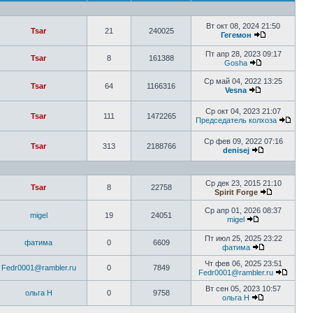
Вт окт 08, 2024 21:50
Tsar
21
240025
Гегемон
Пт апр 28, 2023 09:17
Tsar
8
161388
Gosha
Ср май 04, 2022 13:25
Tsar
64
1166316
Vesna
Ср окт 04, 2023 21:07
Tsar
111
1472265
Председатель колхоза
Ср фев 09, 2022 07:16
Tsar
313
2188766
denisej
Ср дек 23, 2015 21:10
Tsar
8
22758
Spirit Forge
Ср апр 01, 2026 08:37
migel
19
24051
migel
Пт июл 25, 2025 23:22
фатима
0
6609
фатима
Чт фев 06, 2025 23:51
Fedr0001@rambler.ru
0
7849
Fedr0001@rambler.ru
Вт сен 05, 2023 10:57
ольга Н
0
9758
ольга Н