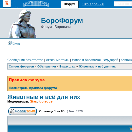
Форум
Объявления
БороФорум
Форум г.Боровичи
Вход
Сообщения без ответов
|
Активные темы
|
Новое в Барахолке
|
Флудорай
|
Клиника
Список форумов
»
Объявления
»
Барахолка
»
Животные и всё для них
Правила форума
Посмотреть правила форума
Животные и всё для них
Модераторы:
Stas
,
Igoreque
Страница
1
из
85
[ Тем: 4220 ]
Т