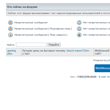
Кто сейчас на форуме
Сейчас этот форум просматривают: нет зарегистрированных пользователей и гости:
Непрочитанные сообщения
Нет непрочитанных с
Непрочитанные сообщения [ Популярная тема ]
Нет непрочитанных со
Непрочитанные сообщения [ Тема закрыта ]
Нет непрочитанных со
Найти:
gaming
Лучшие цены на бытовую технику:
bosch mesm731m
-
Мебельный 
plus
у нас!
сайт!
Powered by
p
тел.:
+7(921)706-8160
E-mail:
dm