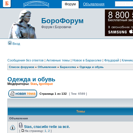
Форум
Объявления
БороФорум
Форум г.Боровичи
Вход
Сообщения без ответов
|
Активные темы
|
Новое в Барахолке
|
Флудорай
|
Клиника
Список форумов
»
Объявления
»
Барахолка
»
Одежда и обувь
Одежда и обувь
Модераторы:
Stas
,
Igoreque
Страница
1
из
132
[ Тем: 6589 ]
Темы
Объявления
Stas, спасибо тебе за всё.
[
На страницу:
1
,
2
]