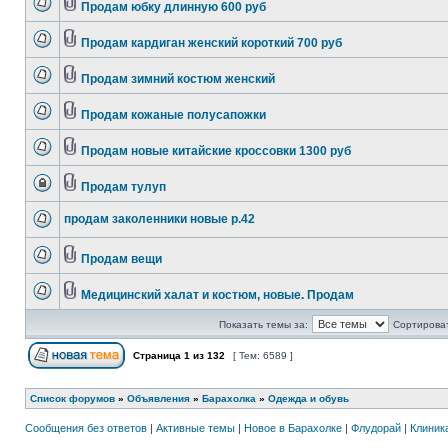
Продам юбку длинную 600 руб
Продам кардиган женский короткий 700 руб
Продам зимний костюм женский
Продам кожаные полусапожки
Продам новые китайские кроссовки 1300 руб
Продам тулуп
продам заколенники новые р.42
Продам вещи
Медицинский халат и костюм, новые. Продам
Показать темы за:
Сортироват
Страница
1
из
132
[ Тем: 6589 ]
Список форумов
»
Объявления
»
Барахолка
»
Одежда и обувь
Сообщения без ответов
|
Активные темы
|
Новое в Барахолке
|
Флудорай
|
Клиника