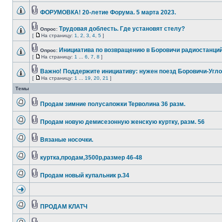
ФОРУМОВКА! 20-летие Форума. 5 марта 2023.
Трудовая доблесть. Где установят стелу?
Опрос:
[
На страницу:
1
,
2
,
3
,
4
,
5
]
Инициатива по возвращению в Боровичи радиостанций
Опрос:
[
На страницу:
1
...
6
,
7
,
8
]
Важно! Поддержите инициативу: нужен поезд Боровичи-Угло
[
На страницу:
1
...
19
,
20
,
21
]
Темы
Продам зимние полусапожки Терволина 36 разм.
Продам новую демисезонную женскую куртку, разм. 56
Вязаные носочки.
куртка,продам,3500р,размер 46-48
Продам новый купальник р.34
ПРОДАМ КЛАТЧ