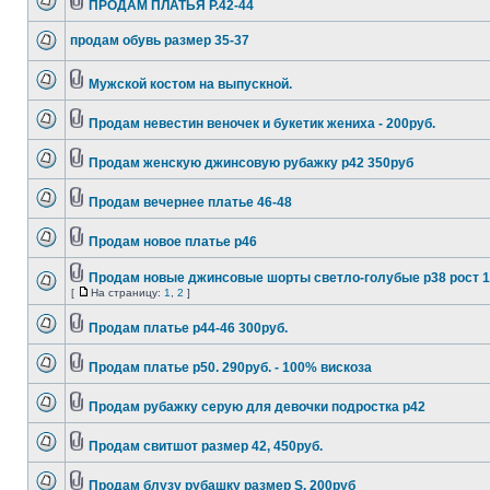
ПРОДАМ ПЛАТЬЯ Р.42-44
продам обувь размер 35-37
Мужской костом на выпускной.
Продам невестин веночек и букетик жениха - 200руб.
Продам женскую джинсовую рубажку р42 350руб
Продам вечернее платье 46-48
Продам новое платье р46
Продам новые джинсовые шорты светло-голубые р38 рост 
[
На страницу:
1
,
2
]
Продам платье р44-46 300руб.
Продам платье р50. 290руб. - 100% вискоза
Продам рубажку серую для девочки подростка р42
Продам свитшот размер 42, 450руб.
Продам блузу рубашку размер S. 200руб