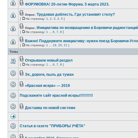
ФОРУМОВКА! 20-летие Форума. 5 марта 2023.
Трудовая доблесть. Где установят стелу?
Опрос:
[
На страницу:
1
,
2
,
3
,
4
,
5
]
Инициатива по возвращению в Боровичи радиостанций
Опрос:
[
На страницу:
1
...
6
,
7
,
8
]
Важно! Поддержите инициативу: нужен поезд Боровичи-Угло
[
На страницу:
1
...
19
,
20
,
21
]
Темы
Открываем новый раздел
[
На страницу:
1
...
6
,
7
,
8
]
Эх, дороги, пыль да туман
«Красная искра» — 2019
Подскажите сайт красной искры!!!!!!!!!!!
Доставка по новой системе
Статья в газете "ПРИБОРЫ УЧЁТА"