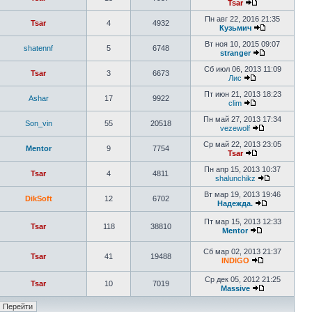
Tsar
Пн авг 22, 2016 21:35
Tsar
4
4932
Кузьмич
Вт ноя 10, 2015 09:07
shatennf
5
6748
stranger
Сб июл 06, 2013 11:09
Tsar
3
6673
Лис
Пт июн 21, 2013 18:23
Ashar
17
9922
clim
Пн май 27, 2013 17:34
Son_vin
55
20518
vezewolf
Ср май 22, 2013 23:05
Mentor
9
7754
Tsar
Пн апр 15, 2013 10:37
Tsar
4
4811
shalunchikz
Вт мар 19, 2013 19:46
DikSoft
12
6702
Надежда.
Пт мар 15, 2013 12:33
Tsar
118
38810
Mentor
Сб мар 02, 2013 21:37
Tsar
41
19488
INDIGO
Ср дек 05, 2012 21:25
Tsar
10
7019
Massive