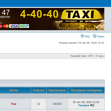
FAQ
Поиск
Текущее время: Сб авг 08, 2026 19:22
Часовой пояс: UTC + 3 часа
Автор
Ответов
Просмотров
Последнее сообщение
Вт окт 08, 2024 21:50
Tsar
21
240243
Гегемон