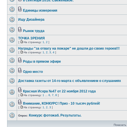
8 сентября 2016. Свеженькое.
Единицы измерения
Ищу Дизайнера
Рынок труда
ТОЧКА ЗРЕНИЯ
[
На страницу:
1
,
2
]
Награды "за отвагу на пожаре" не дошли до своих героев!!!
[
На страницу:
1
,
2
,
3
,
4
]
Роды в прямом эфире
Одно место
Доставка газеты от 14-го марта с объявлением о слушаниях
Красная Искра №47 от 22 ноября 2012 года
[
На страницу:
1
...
6
,
7
,
8
]
Внимание, КОНКУРС! Приз - 10 тысяч рублей!
[
На страницу:
1
,
2
,
3
]
Конкурс фотожаб. Результаты.
Опрос:
Показать 