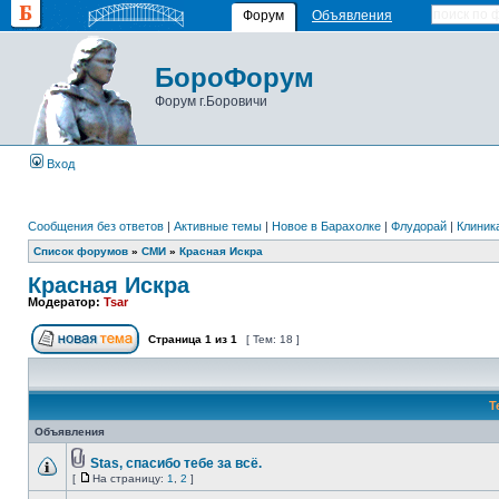
Форум
Объявления
БороФорум
Форум г.Боровичи
Вход
Сообщения без ответов
|
Активные темы
|
Новое в Барахолке
|
Флудорай
|
Клиника
Список форумов
»
СМИ
»
Красная Искра
Красная Искра
Модератор:
Tsar
Страница
1
из
1
[ Тем: 18 ]
Т
Объявления
Stas, спасибо тебе за всё.
[
На страницу:
1
,
2
]