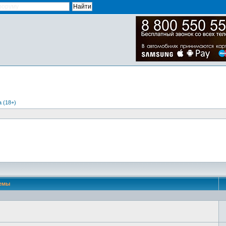
 (18+)
емы