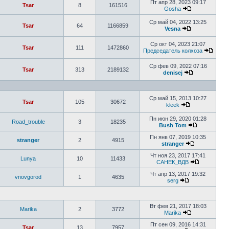
Пт апр 28, 2023 09:17
Tsar
8
161516
Gosha
Ср май 04, 2022 13:25
Tsar
64
1166859
Vesna
Ср окт 04, 2023 21:07
Tsar
111
1472860
Председатель колхоза
Ср фев 09, 2022 07:16
Tsar
313
2189132
denisej
Ср май 15, 2013 10:27
Tsar
105
30672
kleek
Пн июн 29, 2020 01:28
Road_trouble
3
18235
Bush Tom
Пн янв 07, 2019 10:35
stranger
2
4915
stranger
Чт ноя 23, 2017 17:41
Lunya
10
11433
САНЕК_ВДВ
Чт апр 13, 2017 19:32
vnovgorod
1
4635
serg
Вт фев 21, 2017 18:03
Marika
2
3772
Marika
Пт сен 09, 2016 14:31
Tsar
13
7957