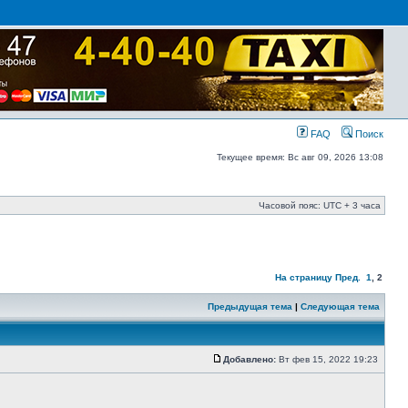
FAQ
Поиск
Текущее время: Вс авг 09, 2026 13:08
Часовой пояс: UTC + 3 часа
На страницу
Пред.
1
,
2
Предыдущая тема
|
Следующая тема
Добавлено:
Вт фев 15, 2022 19:23