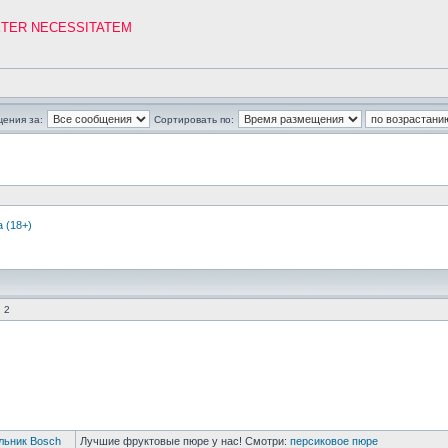
ETER NECESSITATEM
щения за:
Сортировать по:
 (18+)
 2
льник Bosch
Лучшие фруктовые пюре у нас! Смотри:
персиковое пюре