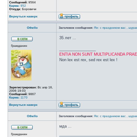
Сообщений:
9564
Карма:
952
Откуда:
Боровичи
Вернуться наверх
Othello
Заголовок сообщения:
Re: с праздником вас , шурав
35 лет ...
Гражданин
_________________
ENTIA NON SUNT MULTIPLICANDA PRA
Non lex est rex, sed rex est lex !
Зарегистрирован:
Вс апр 16,
2006 19:03
Сообщений:
9867
Карма:
1170
Вернуться наверх
Othello
Заголовок сообщения:
Re: с праздником вас , шурав
мда ...
Гражданин