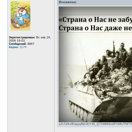
Вложения:
Зарегистрирован:
Вс апр 16,
2006 19:03
Сообщений:
9867
Карма:
1170
p2cCiIAofEsjsyqRjCvEYJD_Q7AMlW4m0FVMIUTNFTbZ