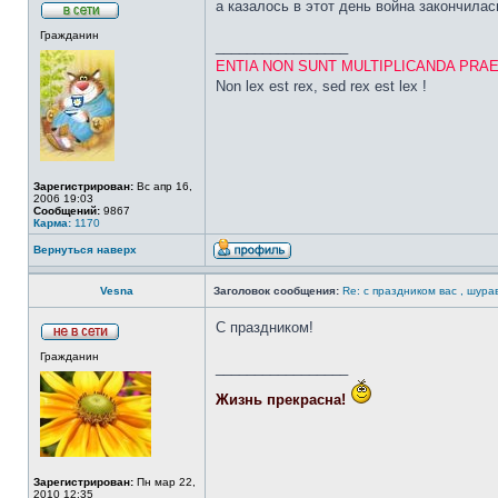
а казалось в этот день война закончилась
Гражданин
_________________
ENTIA NON SUNT MULTIPLICANDA PRA
Non lex est rex, sed rex est lex !
Зарегистрирован:
Вс апр 16,
2006 19:03
Сообщений:
9867
Карма:
1170
Вернуться наверх
Vesna
Заголовок сообщения:
Re: с праздником вас , шурав
С праздником!
Гражданин
_________________
Жизнь прекрасна!
Зарегистрирован:
Пн мар 22,
2010 12:35