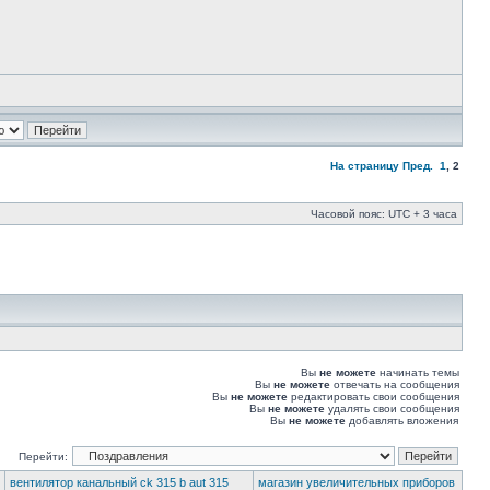
На страницу
Пред.
1
,
2
Часовой пояс: UTC + 3 часа
Вы
не можете
начинать темы
Вы
не можете
отвечать на сообщения
Вы
не можете
редактировать свои сообщения
Вы
не можете
удалять свои сообщения
Вы
не можете
добавлять вложения
Перейти:
вентилятор канальный ck 315 b aut 315
магазин увеличительных приборов