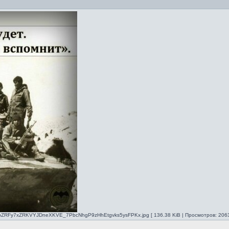
RFy7xZRKVYJDneXKVE_7PbcNhgP9zHhEtgvks5ysFPKx.jpg [ 136.38 KiB | Просмотров: 2063