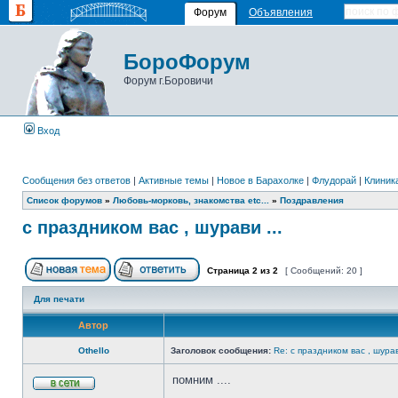
Форум
Объявления
БороФорум
Форум г.Боровичи
Вход
Сообщения без ответов
|
Активные темы
|
Новое в Барахолке
|
Флудорай
|
Клиника
Список форумов
»
Любовь-морковь, знакомства etc...
»
Поздравления
с праздником вас , шурави ...
Страница
2
из
2
[ Сообщений: 20 ]
Для печати
Автор
Othello
Заголовок сообщения:
Re: с праздником вас , шурав
помним ....