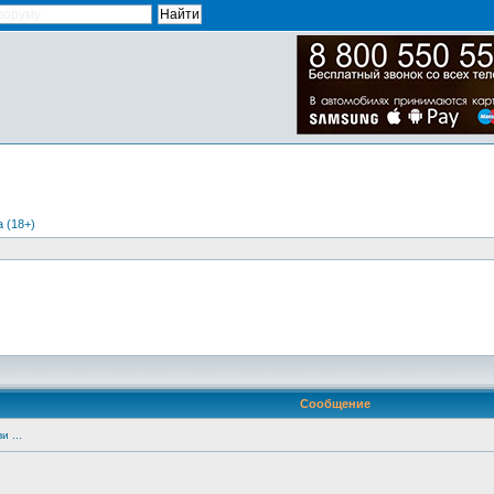
 (18+)
Сообщение
и ...