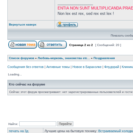
_________________
ENTIA NON SUNT MULTIPLICANDA PRA
Non lex est rex, sed rex est lex !
Вернуться наверх
Показать сооб
Страница
2
из
2
[ Сообщений: 20 ]
Список форумов
»
Любовь-морковь, знакомства etc...
»
Поздравления
Сообщения без ответов
|
Активные темы
|
Новое в Барахолке
|
Флудорай
|
Клиника
Loading...
Кто сейчас на форуме
Сейчас этот форум просматривают: нет зарегистрированных пользователей и гости:
Найти:
печать на 3д
Лучшие цены на бытовую технику:
Встраиваемый холоди